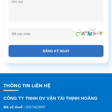
ĐĂNG KÝ NGAY
THÔNG TIN LIÊN HỆ
CÔNG TY TNHH DV VẬN TẢI THỊNH HOÀNG
Mã số thuế :
0317423597