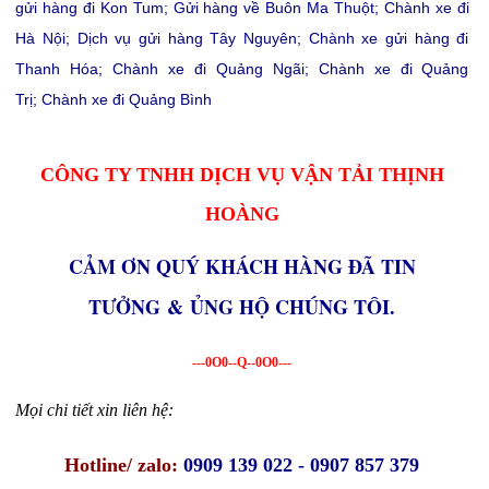
gửi hàng đi Kon Tum
;
Gửi hàng về Buôn Ma Thuột
;
Chành xe đi
Hà Nội
;
Dịch vụ gửi hàng Tây Nguyên
;
Chành xe gửi hàng đi
Thanh Hóa
;
Chành xe đi Quảng Ngãi
;
Chành xe đi Quảng
Trị
;
Chành xe đi Quảng Bình
CÔNG TY TNHH DỊCH VỤ VẬN TẢI THỊNH
HOÀNG
CẢM ƠN QUÝ KHÁCH HÀNG ĐÃ TIN
TƯỞNG & ỦNG HỘ CHÚNG TÔI.
---0O0--Q--0O0---
Mọi chi tiết xin liên hệ:
Hotline/ zalo:
0909 139 022 - 0907 857 379