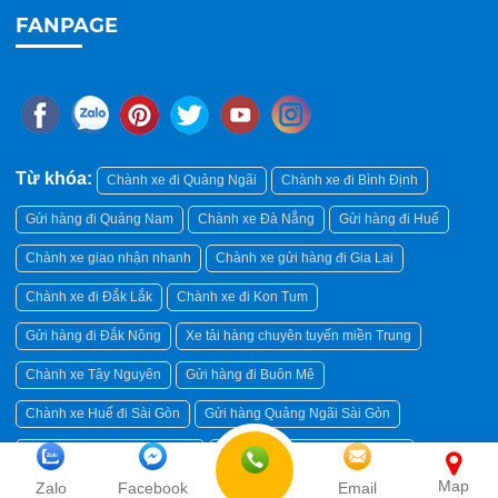
FANPAGE
Từ khóa:
Chành xe đi Quảng Ngãi
Chành xe đi Bình Định
Gửi hàng đi Quảng Nam
Chành xe Đà Nẵng
Gửi hàng đi Huế
Chành xe giao nhận nhanh
Chành xe gửi hàng đi Gia Lai
Chành xe đi Đắk Lắk
Chành xe đi Kon Tum
Gửi hàng đi Đắk Nông
Xe tải hàng chuyên tuyến miền Trung
Chành xe Tây Nguyên
Gửi hàng đi Buôn Mê
Chành xe Huế đi Sài Gòn
Gửi hàng Quảng Ngãi Sài Gòn
Chành xe Đà Nẵng Sài Gòn
Gửi hàng Quảng Nam Sài Gòn
Map
Zalo
Facebook
Email
Chành xe đi Quảng Bình
Dịch vụ vận chuyển hàng TPHCM