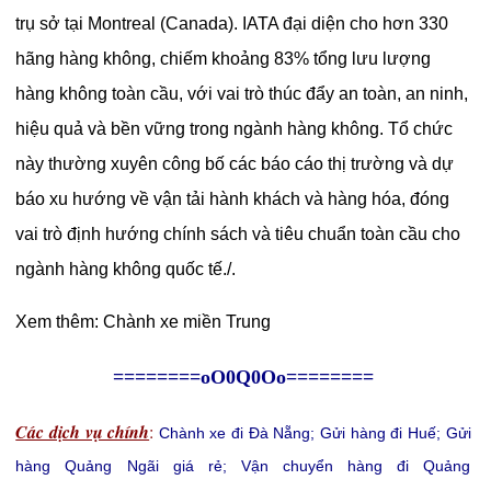
trụ sở tại Montreal (Canada). IATA đại diện cho hơn 330
hãng hàng không, chiếm khoảng 83% tổng lưu lượng
hàng không toàn cầu, với vai trò thúc đẩy an toàn, an ninh,
hiệu quả và bền vững trong ngành hàng không. Tổ chức
này thường xuyên công bố các báo cáo thị trường và dự
báo xu hướng về vận tải hành khách và hàng hóa, đóng
vai trò định hướng chính sách và tiêu chuẩn toàn cầu cho
ngành hàng không quốc tế./.
Xem thêm:
Chành xe miền Trung
========oO0Q0Oo========
Các dịch vụ chính
:
Chành xe đi Đà Nẵng
;
Gửi hàng đi Huế
;
Gửi
hàng Quảng Ngãi giá rẻ
;
Vận chuyển hàng đi Quảng