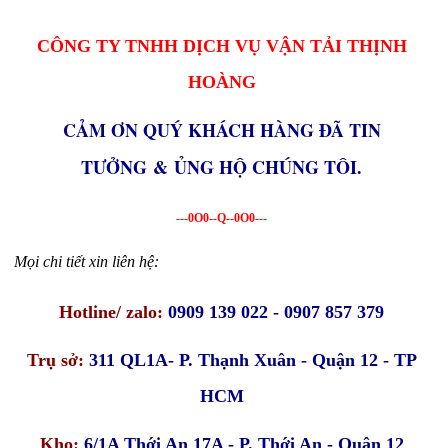
CÔNG TY TNHH DỊCH VỤ VẬN TẢI THỊNH
HOÀNG
CẢM ƠN QUÝ KHÁCH HÀNG ĐÃ TIN
TƯỞNG & ỦNG HỘ CHÚNG TÔI.
---0O0--Q--0O0---
Mọi chi tiết xin liên hệ:
Hotline/ zalo:
0909 139 022 - 0907 857 379
Trụ sở:
311 QL1A- P. Thạnh Xuân - Quận 12 - TP
HCM
Kho:
6/1A Thới An 17A - P. Thới An - Quận 12