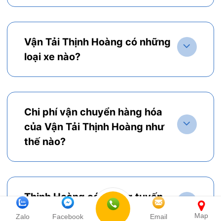
Vận Tải Thịnh Hoàng có những
loại xe nào?
Chi phí vận chuyển hàng hóa
của Vận Tải Thịnh Hoàng như
thế nào?
Thịnh Hoàng có những tuyến
đường nào?
Map
Zalo
Facebook
Email