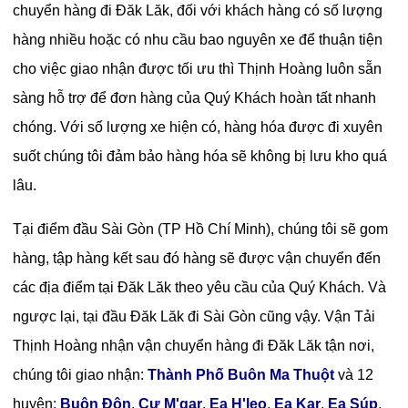
chuyển hàng đi Đăk Lăk, đối với khách hàng có số lượng
hàng nhiều hoặc có nhu cầu bao nguyên xe để thuận tiện
cho việc giao nhận được tối ưu thì Thịnh Hoàng luôn sẵn
sàng hỗ trợ để đơn hàng của Quý Khách hoàn tất nhanh
chóng. Với số lượng xe hiện có, hàng hóa được đi xuyên
suốt chúng tôi đảm bảo hàng hóa sẽ không bị lưu kho quá
lâu.
Tại điểm đầu Sài Gòn (TP Hồ Chí Minh), chúng tôi sẽ gom
hàng, tập hàng kết sau đó hàng sẽ được vận chuyển đến
các địa điểm tại Đăk Lăk theo yêu cầu của Quý Khách. Và
ngược lại, tại đầu Đăk Lăk đi Sài Gòn cũng vậy. Vận Tải
Thịnh Hoàng nhận vận chuyển hàng đi Đăk Lăk tận nơi,
chúng tôi giao nhận:
Thành Phố Buôn Ma Thuột
và 12
huyện:
Buôn Đôn
,
Cư M'gar
,
Ea H'leo
,
Ea Kar
,
Ea Súp
,