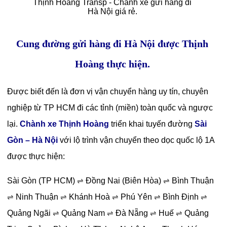
Thịnh Hoàng Transp - Chành xe gửi hàng đi
Hà Nội giá rẻ.
Cung đường gửi hàng đi Hà Nội được Thịnh
Hoàng thực hiện.
Được biết đến là đơn vị vận chuyển hàng uy tín, chuyên
nghiệp từ TP HCM đi các tỉnh (miền) toàn quốc và ngược
lại.
Chành xe Thịnh Hoàng
triển khai tuyến đường
Sài
Gòn – Hà Nội
với lộ trình vận chuyển theo dọc quốc lộ 1A
được thực hiện:
Sài Gòn (TP HCM)
Đồng Nai (Biên Hòa)
Bình Thuận
⇌
⇌
Ninh Thuận
Khánh Hoà
Phú Yên
Bình Định
⇌
⇌
⇌
⇌
⇌
Quảng Ngãi
Quảng Nam
Đà Nẵng
Huế
Quảng
⇌
⇌
⇌
⇌