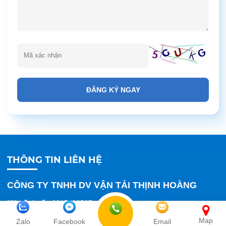
ĐĂNG KÝ NGAY
THÔNG TIN LIÊN HỆ
CÔNG TY TNHH DV VẬN TẢI THỊNH HOÀNG
Mã số thuế :
0317423597
Hotline :
0909 139 022
Map
Zalo
Facebook
Email