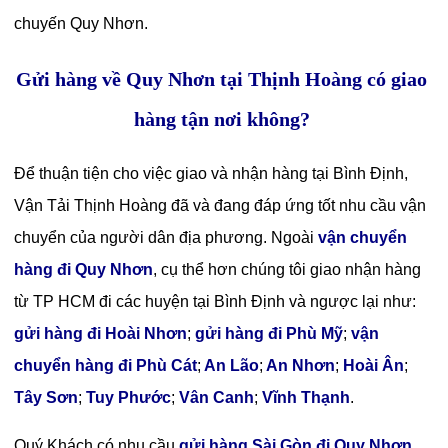
chuyến Quy Nhơn.
Gửi hàng về Quy Nhơn tại Thịnh Hoàng có giao
hàng tận nơi không?
Để thuận tiện cho việc giao và nhận hàng tại Bình Định,
Vận Tải Thịnh Hoàng đã và đang đáp ứng tốt nhu cầu vận
chuyển của người dân địa phương. Ngoài
vận chuyển
hàng đi Quy Nhơn
, cụ thể hơn chúng tôi giao nhận hàng
từ TP HCM đi các huyện tại Bình Định và ngược lại như:
gửi hàng đi Hoài Nhơn
;
gửi hàng đi Phù Mỹ
;
vận
chuyển hàng đi Phù Cát
;
An Lão
;
An Nhơn
;
Hoài Ân
;
Tây Sơn
;
Tuy Phước
;
Vân Canh
;
Vĩnh Thạnh
.
Quý Khách có nhu cầu
gửi hàng Sài Gòn đi Quy Nhơn