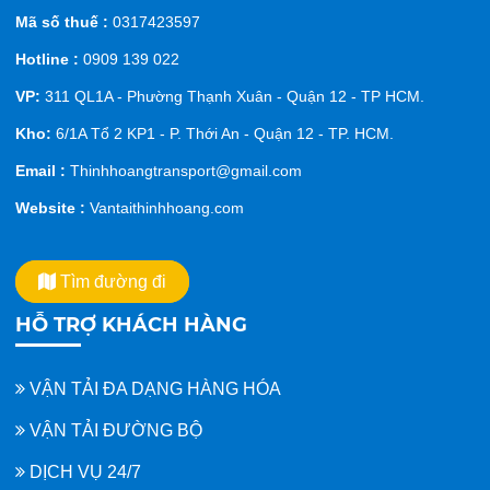
Mã số thuế :
0317423597
Hotline :
0909 139 022
VP:
311 QL1A - Phường Thạnh Xuân - Quận 12 - TP HCM.
Kho:
6/1A Tổ 2 KP1 - P. Thới An - Quận 12 - TP. HCM.
Email :
Thinhhoangtransport@gmail.com
Website :
Vantaithinhhoang.com
Tìm đường đi
HỖ TRỢ KHÁCH HÀNG
VẬN TẢI ĐA DẠNG HÀNG HÓA
VẬN TẢI ĐƯỜNG BỘ
DỊCH VỤ 24/7