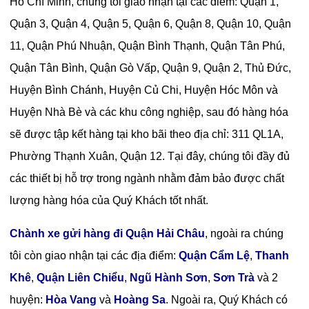
Hồ Chí Minh, chúng tôi giao nhận tại các điểm: Quận 1,
Quận 3, Quận 4, Quận 5, Quận 6, Quận 8, Quận 10, Quận
11, Quận Phú Nhuận, Quận Bình Thạnh, Quận Tân Phú,
Quận Tân Bình, Quận Gò Vấp, Quận 9, Quận 2, Thủ Đức,
Huyện Bình Chánh, Huyện Củ Chi, Huyện Hóc Môn và
Huyện Nhà Bè và các khu công nghiệp, sau đó hàng hóa
sẽ được tập kết hàng tại kho bãi theo địa chỉ: 311 QL1A,
Phường Thạnh Xuân, Quận 12. Tại đây, chúng tôi đầy đủ
các thiết bị hỗ trợ trong ngành nhằm đảm bảo được chất
lượng hàng hóa của Quý Khách tốt nhất.
Chành xe gửi hàng đi Quận Hải Châu
, ngoài ra chúng
tôi còn giao nhận tại các địa điểm:
Quận Cẩm Lệ
,
Thanh
Khê
,
Quận Liên Chiểu
,
Ngũ Hành Sơn
,
Sơn Trà
và 2
huyện:
Hòa Vang
và
Hoàng Sa
. Ngoài ra, Quý Khách có