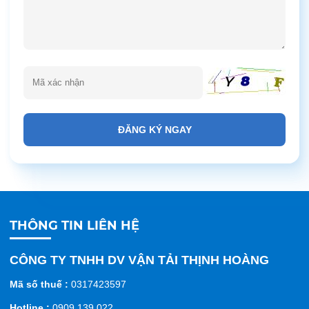
ĐĂNG KÝ NGAY
THÔNG TIN LIÊN HỆ
CÔNG TY TNHH DV VẬN TẢI THỊNH HOÀNG
Mã số thuế :
0317423597
Hotline :
0909 139 022