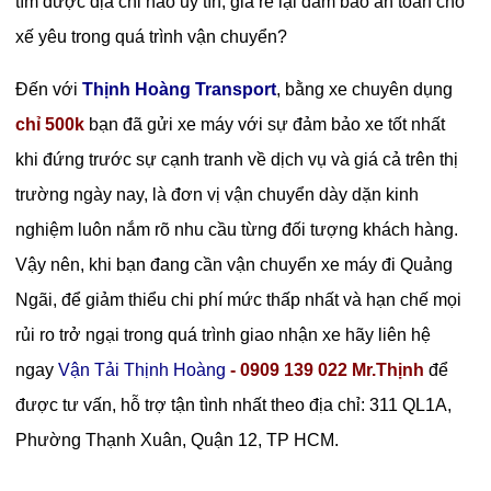
tìm được địa chỉ nào uy tín, giá rẻ lại đảm bảo an toàn cho
xế yêu trong quá trình vận chuyển?
Đến với
Thịnh Hoàng Transport
, bằng xe chuyên dụng
chỉ 500k
bạn đã gửi xe máy với sự đảm bảo xe tốt nhất
khi đứng trước sự cạnh tranh về dịch vụ và giá cả trên thị
trường ngày nay, là đơn vị vận chuyển dày dặn kinh
nghiệm luôn nắm rõ nhu cầu từng đối tượng khách hàng.
Vậy nên, khi bạn đang cần vận chuyển xe máy đi Quảng
Ngãi, để giảm thiểu chi phí mức thấp nhất và hạn chế mọi
rủi ro trở ngại trong quá trình giao nhận xe hãy liên hệ
ngay
Vận Tải Thịnh Hoàng
- 0909 139 022 Mr.Thịnh
để
được tư vấn, hỗ trợ tận tình nhất theo địa chỉ: 311 QL1A
,
Phường Thạnh Xuân, Quận 12, TP HCM.