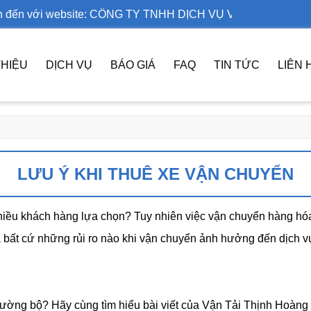
với website: CÔNG TY TNHH DỊCH VỤ VẬN TẢI THỊNH HOÀN
THIỆU
DỊCH VỤ
BÁO GIÁ
FAQ
TIN TỨC
LIÊN 
LƯU Ý KHI THUÊ XE VẬN CHUYỂN
iều khách hàng lựa chọn? Tuy nhiên việc vận chuyển hàng hó
bất cứ những rủi ro nào khi vận chuyển ảnh hưởng đến dịch vụ
ường bộ? Hãy cùng tìm hiểu bài viết của Vận Tải Thịnh Hoàng