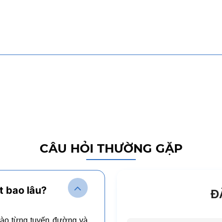
CÂU HỎI THƯỜNG GẶP
t bao lâu?
Đ
vào từng tuyến đường và