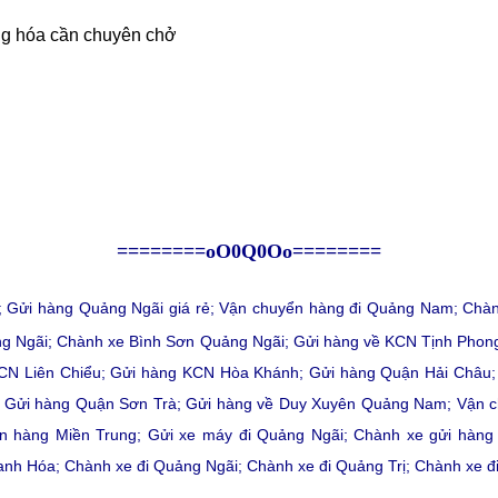
àng hóa cần chuyên chở
========oO0Q0Oo========
;
Gửi hàng Quảng Ngãi giá rẻ
;
Vận chuyển hàng đi Quảng Nam
;
Chàn
ng Ngãi
;
Chành xe Bình Sơn Quảng Ngãi
;
Gửi hàng về KCN Tịnh Phon
CN Liên Chiểu
;
Gửi hàng KCN Hòa Khánh
;
Gửi hàng Quận Hải Châu
;
Gửi hàng Quận Sơn Trà
;
Gửi hàng về Duy Xuyên Quảng Nam
;
Vận 
ển hàng Miền Trung
;
Gửi xe máy đi Quảng Ngãi
;
Chành xe gửi hàng
hanh Hóa
;
Chành xe đi Quảng Ngãi
;
Chành xe đi Quảng Trị
;
Chành xe đ