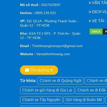
VẬN TẢ
Mã số thuế :
0317423597
DỊCH VỤ
Hotline :
0909 139 022
XE TẢI 
VP:
311 QL1A - Phường Thạnh Xuân -
Quận 12 - TP HCM.
Kho:
6/1A Tổ 2 KP1 - P. Thới An - Quận
12 - TP. HCM.
Email :
Thinhhoangtransport@gmail.com
Website :
Vantaithinhhoang.com
Tìm đường đi
Từ khóa:
Chành xe đi Quảng Ngãi
Chành xe đ
Chành xe gửi hàng đi Gia Lai
Chành xe đi Đắk
Chành xe Tây Nguyên
Gửi hàng đi Buôn Mê