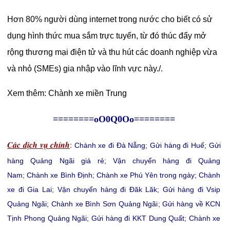
Hơn 80% người dùng internet trong nước cho biết có sử
dụng hình thức mua sắm trực tuyến, từ đó thúc đẩy mở
rộng thương mại điện tử và thu hút các doanh nghiệp vừa
và nhỏ (SMEs) gia nhập vào lĩnh vực này./.
Xem thêm:
Chành xe miền Trung
========oO0Q0Oo========
Các dịch vụ chính
:
Chành xe đi Đà Nẵng
;
Gửi hàng đi Huế
;
Gửi
hàng Quảng Ngãi giá rẻ
;
Vận chuyển hàng đi Quảng
Nam
;
Chành xe Bình Định
;
Chành xe Phú Yên trong ngày
;
Chành
xe đi Gia Lai
;
Vận chuyển hàng đi Đăk Lăk
;
Gửi hàng đi Vsip
Quảng Ngãi
;
Chành xe Bình Sơn Quảng Ngãi
;
Gửi hàng về KCN
Tịnh Phong Quảng Ngãi
;
Gửi hàng đi KKT Dung Quất
;
Chành xe