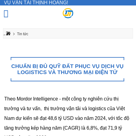
Ụ VẬN TẢI THỊNH HOÀNG!
Tin tức
Chuẩn bị đủ quỹ đất phục vụ dịch vụ logistics và thương mại điện tử
CHUẨN BỊ ĐỦ QUỸ ĐẤT PHỤC VỤ DỊCH VỤ
LOGISTICS VÀ THƯƠNG MẠI ĐIỆN TỬ
Theo Mordor Intelligence - một công ty nghiên cứu thị
trường và tư vấn, thị trường vận tải và logistics của Việt
Nam dự kiến sẽ đạt 48,6 tỷ USD vào năm 2024, với tốc độ
tăng trưởng kép hàng năm (CAGR) là 6,8%, đạt 71,9 tỷ