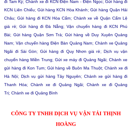
đi Tam Kỳ
;
Chành xe đi KCN Điện Nam - Điện Ngọc
;
Gửi hàng đi
KCN Liên Chiểu
;
Gửi hàng KCN Hòa Khánh
;
Gửi hàng Quận Hải
Châu
;
Gửi hàng đi KCN Hòa Cẩm
;
Chành xe về Quận Cẩm Lệ
giá rẻ
;
Gửi hàng đi Đà Nẵng
;
Vận chuyển hàng đi KCN Phú
Bài
;
Gửi hàng Quận Sơn Trà
;
Gửi hàng về Duy Xuyên Quảng
Nam
;
Vận chuyển hàng Điện Bàn Quảng Nam
;
Chành xe Quảng
Ngãi đi Sài Gòn
;
Gửi hàng đi Quy Nhơn giá rẻ
;
Dịch vụ vận
chuyển hàng Miền Trung
;
Gửi xe máy đi Quảng Ngãi
;
Chành xe
gửi hàng đi Kon Tum
;
Gửi hàng về Buôn Ma Thuột
;
Chành xe đi
Hà Nội
;
Dịch vụ gửi hàng Tây Nguyên
;
Chành xe gửi hàng đi
Thanh Hóa
;
Chành xe đi Quảng Ngãi
;
Chành xe đi Quảng
Trị
;
Chành xe đi Quảng Bình
CÔNG TY TNHH DỊCH VỤ VẬN TẢI THỊNH
HOÀNG