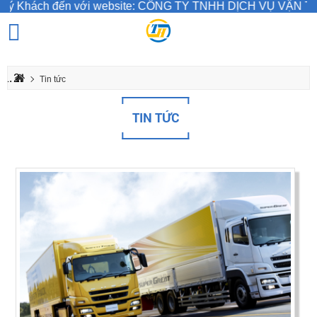
ến với website: CÔNG TY TNHH DỊCH VỤ VẬN TẢI THỊNH H
Tin tức
TIN TỨC